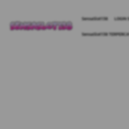
Skip
to
content
SensaSlot138
LOGIN 
SensaSlot138 TERPERC