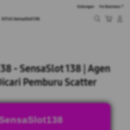
Dukungan
For Business
Cari
Troli
Login/Sign-Up
SITUS SensaSlot138
Cari
38 - SensaSlot 138 | Agen
Dicari Pemburu Scatter
SensaSlot138