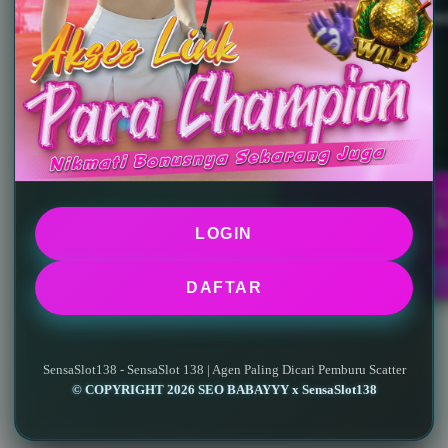
B
LOGIN
DAFTAR
SensaSlot138 - SensaSlot 138 | Agen Paling Dicari Pemburu Scatter
© COPYRIGHT 2026 SEO BABAYYY x SensaSlot138