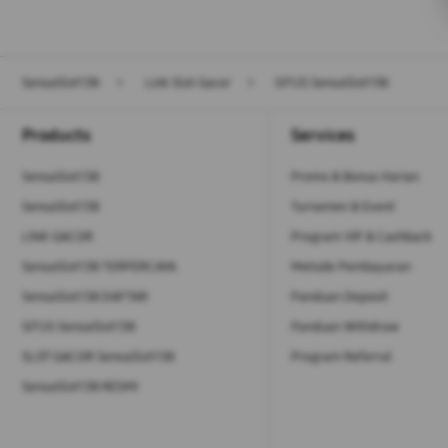
SensaSlot138
>
Link Slot Gacor
>
SITUS SensaSlot138
Footer Navigation
Products
Services
SensaSlot138
Promo & Bonus Harian
SensaSlot138
Turnamen & Event
LINK GACOR
Program VIP & Cashback
SensaSlot138 TERPERCAYA
Metode Pembayaran
SensaSlot138 DAFTAR
Panduan Deposit
SITUS SensaSlot138
Panduan Withdraw
SLOT GACOR SensaSlot138
Program Referral
SensaSlot138 RESMI