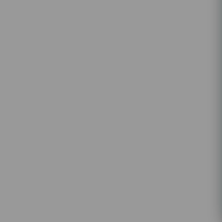
Layer Popup Close