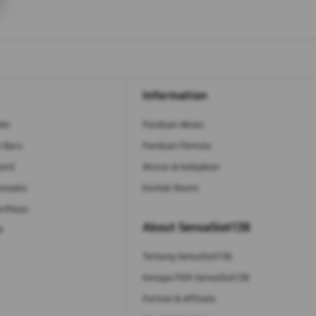
Information
ber
Panduan Akses
n Baru
Panduan Pemula
ord
Aturan & Kebijakan
ansaksi
Kontak Resmi
ifikasi
About SensaSlot138
P
Tentang SensaSlot138
Kenapa Pilih SensaSlot138
Partner & Affiliate